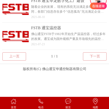
FSTB 通宝华龙数字化工厂建设
随着企业的发展， 现有的系统无法满足多组织业务协
同，各部门信息存在多个“信息孤岛”无法满足企业的
快速发展。经过多方面的考察，最终确定采用U9cloud
2021-08-10
来打造5G+数字化工厂。
FSTB 通宝温控器
佛山通宝FSTB于1982年开始生产温温控器，经过多年
的发展。通宝成为国外规模产量及市场领先的温控器
制造商。主要温控器分类有：突跳式温控器，液胀式
2021-07-23
温控器，压力式温控器。
上一页
下一页
版权所有(C) 佛山通宝华通控制器有限公司
首页
电话
留言
地图