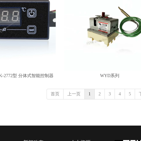
WK-2772型 分体式智能控制器
WYD系列
首页
上一页
1
2
3
4
5