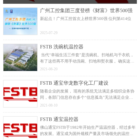
广州工控集团三度登榜《财富》世界500强
新起点！广州工控首次上榜世界500强 位列第414位
2025-07-29
FSTB 洗碗机温控器
当代“幸福生活三件套”是洗碗机、扫地机与干衣机，
有了这些再不用手动洗碗、扫地和熨衣服 。确实这些
产品的出现，很多程度上节省了家务时间，更有效
2021-08-20
率，真正是立竿见影地能起销 量 。
FSTB 通宝华龙数字化工厂建设
随着企业的发展， 现有的系统无法满足多组织业务协
同，各部门信息存在多个“信息孤岛”无法满足企业的
快速发展。经过多方面的考察，最终确定采用U9cloud
2021-08-10
来打造5G+数字化工厂。
FSTB 通宝温控器
佛山通宝FSTB于1982年开始生产温温控器，经过多年
的发展。通宝成为国外规模产量及市场领先的温控器
制造商。主要温控器分类有：突跳式温控器，液胀式